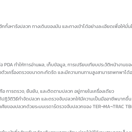
ทั้งหารังปลวก ทางเดินของมัน และทางเข้าได้อย่างละเอียดเพื่อให้มั่นใจว่
ถือ PDA ทำให้การอ่านผล, เก็บข้อมูล, การเปรียบเทียบประวัติหน้างานขอ
ร็วตัวเครื่องตรวจขนาดกะทัดรัด และมีความทนทานสูงสามารถพกพาได
บคือ การตรวจ, ยืนยัน, และติดตามปลวก อยู่ภายในเครื่องเดียว
ปฏิวัติวิธีกำจัดปลวก และตรวจจับปลวกให้มีความเป็นมืออาชีพมากขึ้น
่อาศัยของปลวกด้วยระบบเรดาร์ตรวจจับปลวกของ TER¬MA¬TRAC TBi ทำให