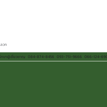
ปลวก
ึกษาผู้เชี่ยวชาญ
084-874-8456
093-751-9666
066-124-69